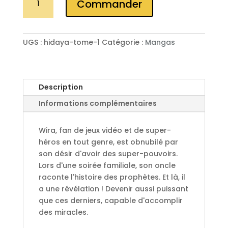
Commander
de
Manga
A
Hidaya
l
Tome
UGS :
hidaya-tome-1
Catégorie :
Mangas
t
1
e
r
n
Description
a
Informations complémentaires
t
i
v
Wira, fan de jeux vidéo et de super-
e
héros en tout genre, est obnubilé par
:
son désir d'avoir des super-pouvoirs.
Lors d'une soirée familiale, son oncle
raconte l'histoire des prophètes. Et là, il
a une révélation ! Devenir aussi puissant
que ces derniers, capable d'accomplir
des miracles.