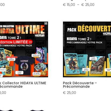
Plage
,00
€
15,00
–
€
25,00
de
prix :
€ 15,00
à
€ 25,00
k Collector HIDAYA ULTIME
Pack Découverte –
récommande
Précommande
,00
€
25,00