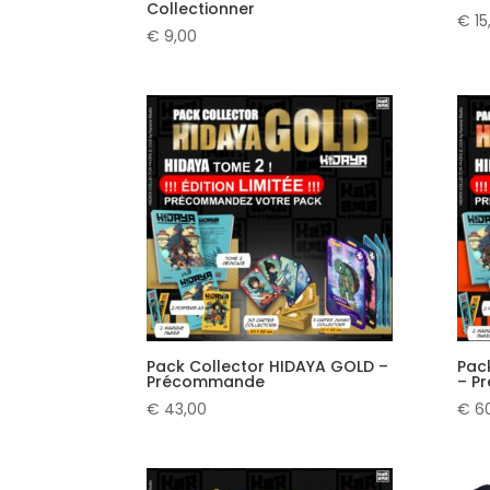
Collectionner
€
15
€
9,00
Pack Collector HIDAYA GOLD –
Pac
Précommande
– P
€
43,00
€
60